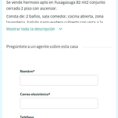
Se vende hermoso apto en Fusagasuga 82 mt2 conjunto
cerrado 2 piso con ascensor.
Consta de: 2 baños, sala comedor, cocina abierta, zona
lavanderia, balcón parqueadero cubierto con vista a la
calle.
Mostrar toda la descripción
El conjunto cuenta con piscina, salón social, parque
infantil, gignasio, BBQ
Pregúntele a un agente sobre esta casa
Nombre*
Correo electrónico*
Teléfono