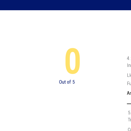
0
4.
In
Ll
Out of 5
F
A
5
T
C