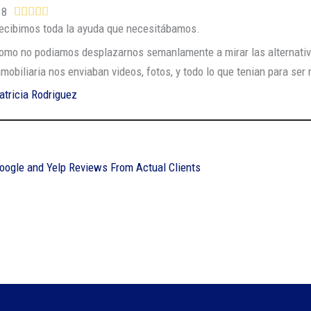
5
V
.8





o
d
ecibimos toda la ayuda que necesitábamos.
a
c
e
l
omo no podiamos desplazarnos semanlamente a mirar las alternativ
o
5
o
nmobiliaria nos enviaban videos, fotos, y todo lo que tenian para ser 
n
r
atricia Rodriguez
4
a
.
d
9
o
d
c
oogle and Yelp Reviews From Actual Clients
e
o
5
n
4
.
8
d
e