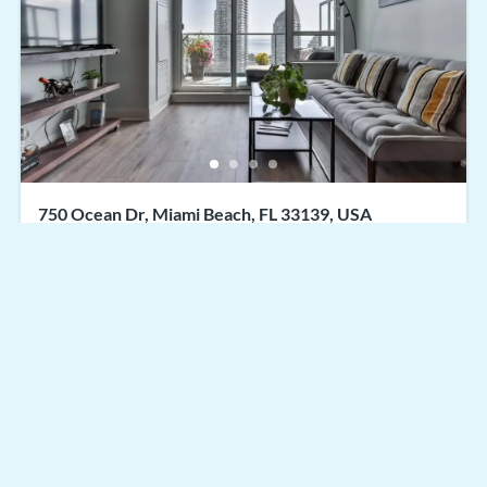
750 Ocean Dr, Miami Beach, FL 33139, USA
$698,000
For sale by owner
3
hab
2
baños
350
pies cuadrados
750 Ocean Dr, Miami Beach, FL 33139, USA
Apartment
For sale
Powered by
Estatik